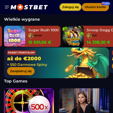
100%
Zaloguj się
Utwórz konto
Wielkie wygrane
ka
Sugar Rush 1000
Snoop Dogg D
Derrek
Bell
15 501,05 €
14 338,30 €
PAKIET POWITALNY
aż do €2000
+ 550 Darmowe Spiny
Zarejestruj się
Top Games